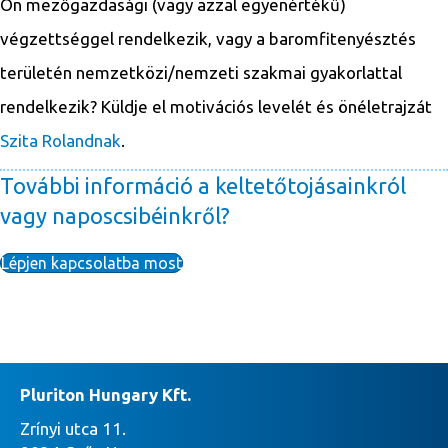
Ön mezőgazdasági (vagy azzal egyenértékű)
végzettséggel rendelkezik, vagy a baromfitenyésztés
területén nemzetközi/nemzeti szakmai gyakorlattal
rendelkezik? Küldje el motivációs levelét és önéletrajzát
Szita Rolandnak
.
További információ a keltetőtojásainkról
vagy naposcsibéinkről?
Lépjen kapcsolatba most
Pluriton Hungary Kft.
Zrínyi utca 11.