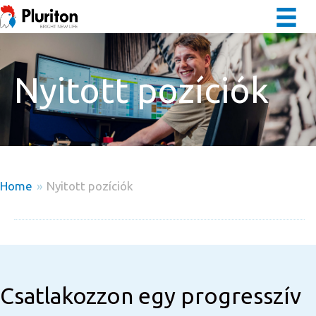
Nyitott pozíciók
Home
»
Nyitott pozíciók
Csatlakozzon egy progresszív