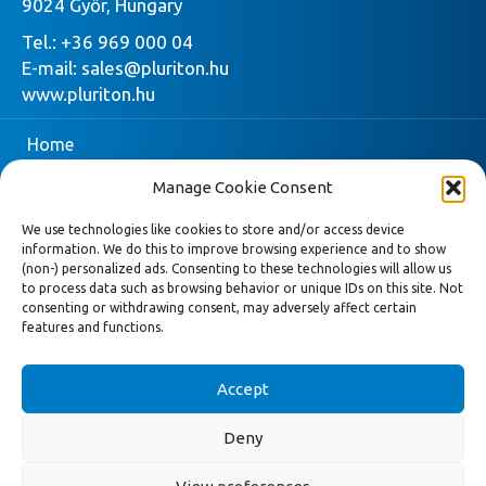
9024 Győr, Hungary
Tel.:
+36 969 000 04
E-mail:
sales@pluriton.hu
www.pluriton.hu
Home
Manage Cookie Consent
Vállalat
We use technologies like cookies to store and/or access device
Pluriton
information. We do this to improve browsing experience and to show
(non-) personalized ads. Consenting to these technologies will allow us
Most kérjen árajánlatot
to process data such as browsing behavior or unique IDs on this site. Not
consenting or withdrawing consent, may adversely affect certain
Hírek
features and functions.
Kapcsolatba lépni
Accept
Deny