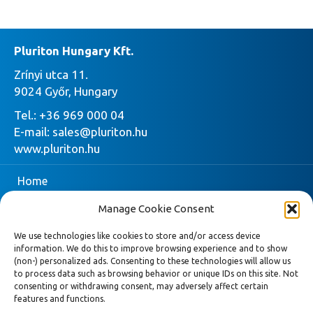
Pluriton Hungary Kft.
Zrínyi utca 11.
9024 Győr, Hungary
Tel.:
+36 969 000 04
E-mail:
sales@pluriton.hu
www.pluriton.hu
Home
Manage Cookie Consent
Vállalat
We use technologies like cookies to store and/or access device
Pluriton
information. We do this to improve browsing experience and to show
(non-) personalized ads. Consenting to these technologies will allow us
Most kérjen árajánlatot
to process data such as browsing behavior or unique IDs on this site. Not
consenting or withdrawing consent, may adversely affect certain
Hírek
features and functions.