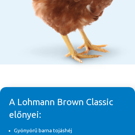
A Lohmann Brown Classic
előnyei:
Gyönyörű barna tojáshéj