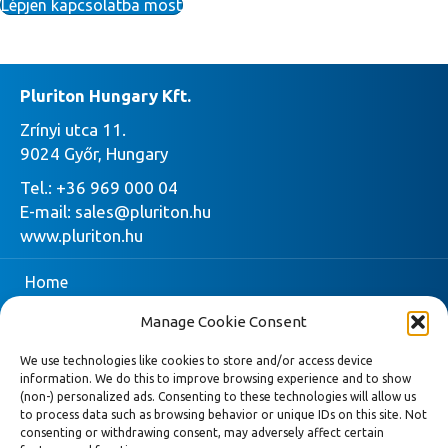
Lépjen kapcsolatba most
Pluriton Hungary Kft.
Zrínyi utca 11.
9024 Győr, Hungary
Tel.:
+36 969 000 04
E-mail:
sales@pluriton.hu
www.pluriton.hu
Home
Manage Cookie Consent
Vállalat
We use technologies like cookies to store and/or access device
Pluriton
information. We do this to improve browsing experience and to show
(non-) personalized ads. Consenting to these technologies will allow us
Most kérjen árajánlatot
to process data such as browsing behavior or unique IDs on this site. Not
consenting or withdrawing consent, may adversely affect certain
Hírek